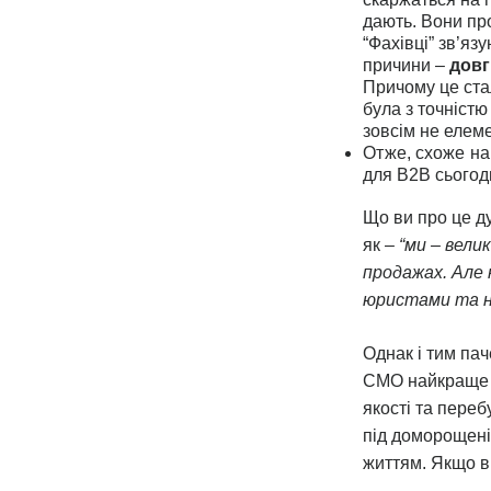
дають. Вони про
“Фахівці” зв’яз
причини –
довг
Причому це стал
була з точністю 
зовсім не елеме
Отже, схоже на
для B2B сьогод
Що ви про це д
як –
“ми – вели
продажах. Але 
юристами та н
Однак і тим пач
CMO найкраще р
якості та переб
під доморощені
життям. Якщо ви