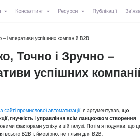
я
Консалтинг
Ресурси
Публікації
Зв’яз
о – імперативи успішних компаній В2В
о, Точно і Зручно –
ативи успішних компані
 на сайті промислової автоматизації
,
я аргументував,
що
ції, гнучкість і управління всім ланцюжком створення
овими факторами успіху в цій галузі. Потім я подумав, що ц
ля всього B2B і, ймовірно, не тільки для B2B.