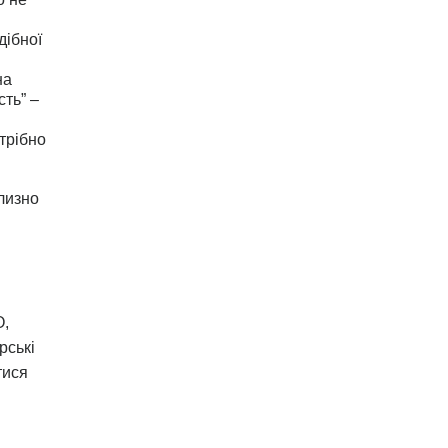
дібної
на
сть” –
трібно
лизно
O,
рські
тися