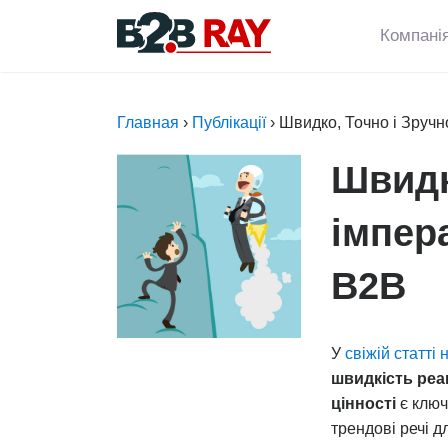
Skip
to
Компані
content
Главная
›
Публікації
›
Швидко, Точно і Зручн
Швидк
імпер
В2В
У
свіжій статті
швидкість реак
цінності
є ключ
трендові речі д