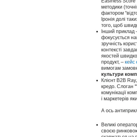
Easiness Score 
методики (точні
фактором “відто
Іронія долі так
того, щоб швид
Інший приклад –
фокусується на
зручність кори
контексті завда
якостей швидкос
продукт, –
кейс
вимогам замовн
культури компа
Клієнт B2B Ray
кредо. Слоган
комунікації ком
і маркетерів як
А ось антиприк
Великі операто
своєю ринковою 
скаржаться на п