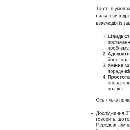
Тобто, в умовах
сильно ви відрі
взаємодія із з
Швидкіст
постачанн
проблему,
Адекватні
його спра
Уміння з
порадників
Простота 
операторс
працює.
Ось кілька прик
Дослідження BT,
говорить, що г
Передові компан