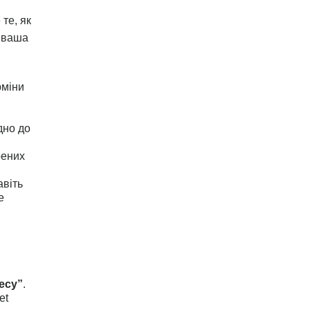
те, як
м ваша
рміни
дно до
рених
авіть
е
есу”
.
et