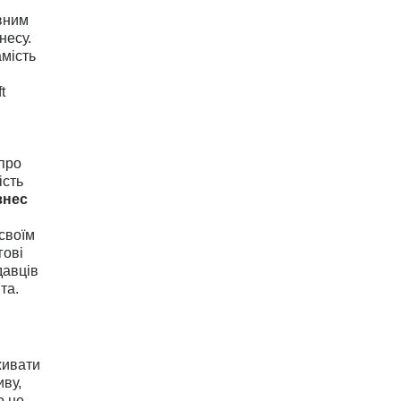
овним
несу.
амість
t
 про
ість
знес
 своїм
гові
давців
та.
живати
иву,
о не