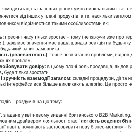
 комодитизації та за інших рівних умов вирішальним стає не 
зняєтеся від інших у плані продуктів, а те, наскільки загало
амовником відрізняється такими особливостями як:
ь:
пресинг часу тільки зростає – тому (не кажучи вже про те
я), важливе значення має ваша швидка реакція на будь-яку
 будь-який запит замовника.
сть (релевантність):
точне розв’язання проблеми, відпові
вжніх проблем.
авойовувати довіру:
в цьому плані роль продавців, як дові
, буде тільки зростати
і зручність взаємодії загалом:
складні процедури, дії та н
ькі інтерфейси все більше викликають алергію. Це просто н
ладів – роздумів на цю тему:
 згадане у квітневому виданні британського B2B Marketing,
оловним драйвером лояльності стає
“легкість ведення бізн
ії навіть починають застосовувати нову бізнес-метрику – N