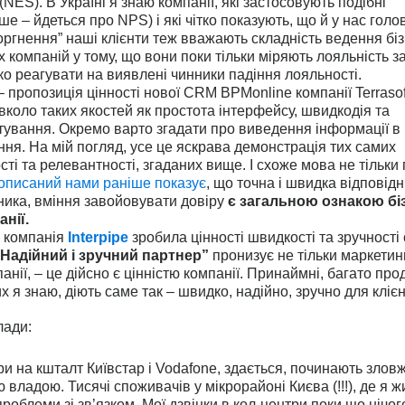
(NES). В Україні я знаю компанії, які застосовують подібні
ше – йдеться про NPS) і які чітко показують, що й у нас гол
ргнення” наші клієнти теж вважають складність ведення біз
их компаній у тому, що вони поки тільки міряють лояльність з
ко реагувати на виявлені чинники падіння лояльності.
 пропозиція цінності нової CRM BPMonline компанії Terrasof
вколо таких якостей як простота інтерфейсу, швидкодія та
стування. Окремо варто згадати про виведення інформації в
ння. На мій погляд, усе це яскрава демонстрація тих самих
ті та релевантності, згаданих вище. І схоже мова не тільки
 описаний нами раніше показує
, що точна і швидка відповідн
ика, вміння завойовувати довіру
є загальною ознакою бі
нії.
, компанія
Interpipe
зробила цінності швидкості та зручності
“Надійний і зручний партнер”
пронизує не тільки маркетин
панії, – це дійсно є цінністю компанії. Принаймні, багато про
их я знаю, діють саме так – швидко, надійно, зручно для клієн
лади:
ри на кшталт Київстар і Vodafone, здається, починають злов
владою. Тисячі споживачів у мікрорайоні Києва (!!!), де я ж
роблеми зі зв’язком. Мої дзвінки в кол-центри поки що нічог