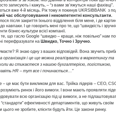
сто записують і кажуть, – “з вами зв’яжуться наші фахівці”.
уються вже 4-й місяць. Рік тому я покинув UKRSIBBANK з по
ий час обслуговування і некомпетентні консультанти.
ося після закриття їхнього відділення біля мене, і де карти
до навпаки. І це говорить мені про те, що “швидкість і зручні
нти бізнес-культури всієї компанії.
 те, що гасло Google “швидко – краще, ніж повільно” нам по
ні перефразувати на
Швидко, Точно і Зручно.
умаєте? Я знаю одну з ваших відповідей. Вона звучить приб
ка організація і це ще можна реалізувати в маркетингу та
коли ви стикаєтеся з нашою бухгалтерією, логістикою,
авіть HR – тут все і починається…”
е – це має бути викликом для вас. Трійка лідерів – СЕО, CS
озуміють ринок і його вимоги. І вони мають проявляти ліде
удовувати всю організацію під ці вимоги, а не підлаштовува
 “стандарти” ефективності департаментів, що живуть своїм
 цього не зробите, клієнти будуть йти. Це закони ринку.