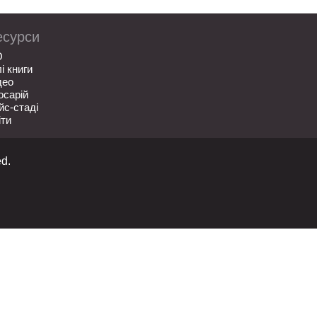
есурси
О
лі книги
део
осарій
йс-стаді
іти
d.