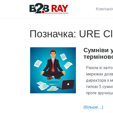
Компані
Позначка:
URE Cl
Сумніви у
термінов
Разом зі звіт
мережах дозво
директора з м
типові 5 сумн
проте зручніш
(більше…)