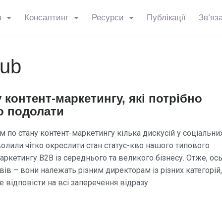
я
Консалтинг
Ресурси
Публікації
Зв’яз
ub
 контент-маркетингу, які потрібно
о подолати
ом по стану контент-маркетингу кілька дискусій у соціальни
лили чітко окреслити стан статус-кво нашого типового
аркетингу B2B із середнього та великого бізнесу. Отже, ось
івів – вони належать різним директорам із різних категорій,
е відповісти на всі заперечення відразу.