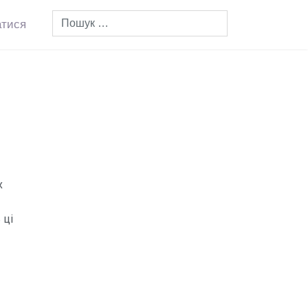
атися
х
 ці