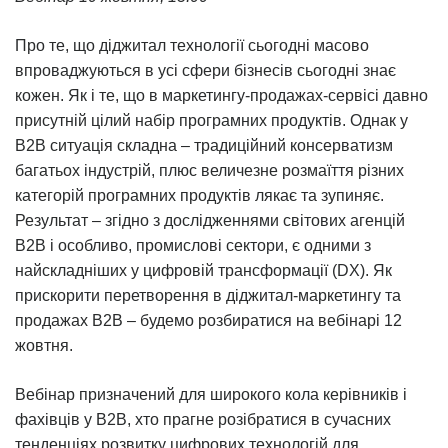
Про те, що діджитал технології сьогодні масово
впроваджуються в усі сфери бізнесів сьогодні знає
кожен. Як і те, що в маркетингу-продажах-сервісі давно
присутній цілий набір програмних продуктів. Однак у
B2B ситуація складна – традиційний консерватизм
багатьох індустрій, плюс величезне розмаїття різних
категорій програмних продуктів лякає та зупиняє.
Результат – згідно з дослідженнями світових агенцій
B2B і особливо, промислові сектори, є одними з
найскладніших у цифровій трансформації (DX). Як
прискорити перетворення в діджитал-маркетингу та
продажах B2B – будемо розбиратися на вебінарі 12
жовтня.
Вебінар призначений для широкого кола керівників і
фахівців у B2B, хто прагне розібратися в сучасних
тенденціях розвитку цифрових технологій для