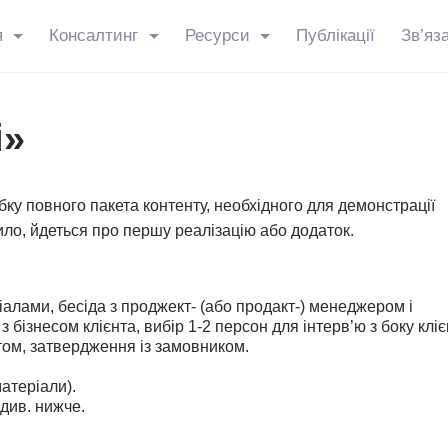
я
Консалтинг
Ресурси
Публікації
Зв’яз
і»
ку повного пакета контенту, необхідного для демонстрації
ило, йдеться про першу реалізацію або додаток.
іалами, бесіда з проджект- (або продакт-) менеджером і
бізнесом клієнта, вибір 1-2 персон для інтерв’ю з боку кліє
нтом, затвердження із замовником.
матеріали).
див. нижче.