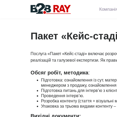
Skip
to
Компані
content
Пакет «Кейс-стад
Послуга «Пакет «Кейс-стаді» включає розроб
реалізацій та галузевої експертизи. Як прав
Обсяг робіт, методика
:
Підготовка: ознайомлення із сут. матер
менеджером з продажу, ознайомлення з 
Підготовка питань для інтерв’ю з кліє
Проведення інтерв’ю.
Розробка контенту (стаття + візуальні 
Упаковка за трьома видами контенту – 
Вихідні документи: