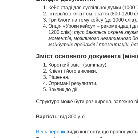
Кейс-стаді для суспільної думки (1000-1
Інтерв’ю з клієнтом: стаття (800-1200 сл
Три блоги на тему кейсу (до 1000 слів).
Опція «Уроки кейсу» – рекомендації дл
1200 слів):
тут даються окремі заува
моментів, можливого негативного дос
майбутніх продажів і презентацій, 
Зміст основного документа (мінім
Короткий зміст (summary).
Клієнт і його виклики.
Рішення.
Отримані результати.
Заклик до дії.
Структура може бути розширена, залежно ві
Вартість
: від 300 у. о.
Весь перелік
видів контенту, що пропонують