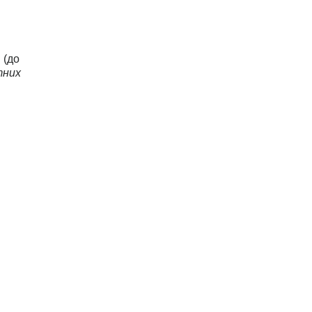
 (до
тних